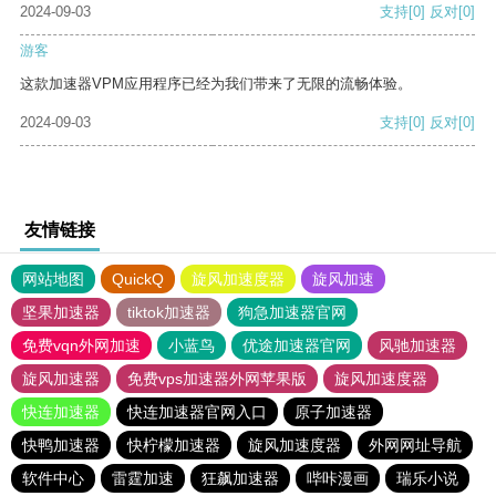
2024-09-03
支持
[0]
反对
[0]
游客
这款加速器VPM应用程序已经为我们带来了无限的流畅体验。
2024-09-03
支持
[0]
反对
[0]
友情链接
网站地图
QuickQ
旋风加速度器
旋风加速
坚果加速器
tiktok加速器
狗急加速器官网
免费vqn外网加速
小蓝鸟
优途加速器官网
风驰加速器
旋风加速器
免费vps加速器外网苹果版
旋风加速度器
快连加速器
快连加速器官网入口
原子加速器
快鸭加速器
快柠檬加速器
旋风加速度器
外网网址导航
软件中心
雷霆加速
狂飙加速器
哔咔漫画
瑞乐小说